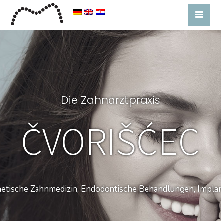
Die Zahnarztpraxis
ČVORIŠĆEC
etische Zahnmedizin, Endodontische Behandlungen, Impla